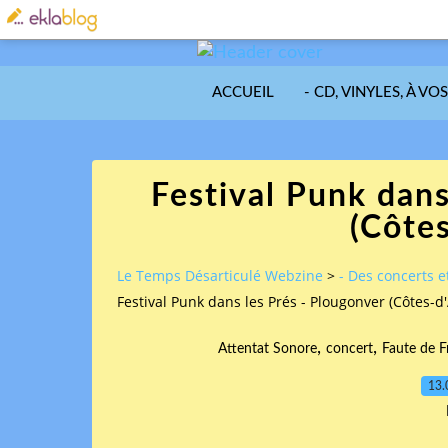
ACCUEIL
- CD, VINYLES, À VO
Festival Punk dans
(Côte
Le Temps Désarticulé Webzine
>
- Des concerts et
Festival Punk dans les Prés - Plougonver (Côtes-d
,
,
Attentat Sonore
concert
Faute de F
13.