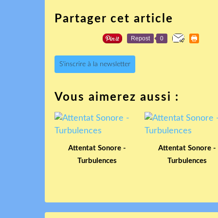
Partager cet article
Repost
0
S'inscrire à la newsletter
Vous aimerez aussi :
Attentat Sonore -
Attentat Sonore -
Turbulences
Turbulences