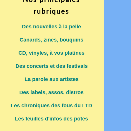
Nos principales
rubriques
Des nouvelles à la pelle
Canards, zines, bouquins
CD, vinyles, à vos platines
Des concerts et des festivals
La parole aux artistes
Des labels, assos, distros
Les chroniques des fous du LTD
Les feuilles d'infos des potes