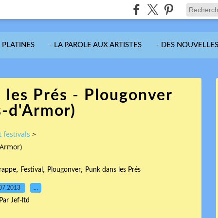
S PLATINES
- LA PAROLE AUX ARTISTES
- DES NOUVELLES
 les Prés - Plougonver
s-d'Armor)
 festivals
>
'Armor)
,
,
,
rappe
Festival
Plougonver
Punk dans les Prés
07.2013
…
Par Jef-ltd