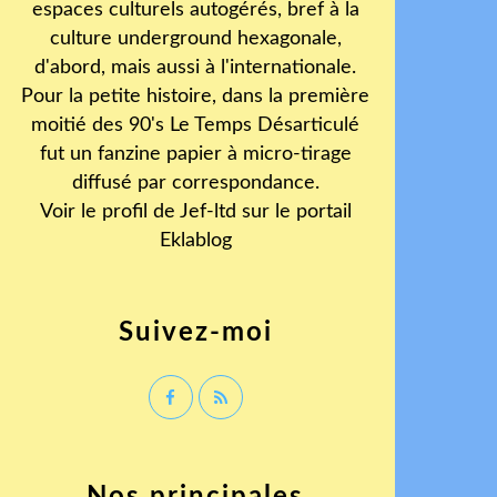
espaces culturels autogérés, bref à la
culture underground hexagonale,
d'abord, mais aussi à l'internationale.
Pour la petite histoire, dans la première
moitié des 90's Le Temps Désarticulé
fut un fanzine papier à micro-tirage
diffusé par correspondance.
Voir le profil de
Jef-ltd
sur le portail
Eklablog
Suivez-moi