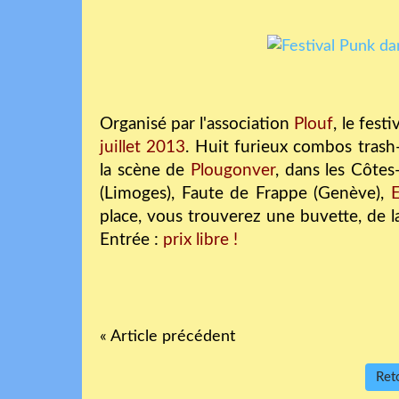
Organisé par l'association
Plouf
, le festi
juillet 2013
.
Huit furieux combos trash-
la scène de
Plougonver
, dans les Côt
(Limoges), Faute de Frappe (Genève),
place, vous trouverez une buvette, de la
Entrée :
prix libre !
« Article précédent
Reto