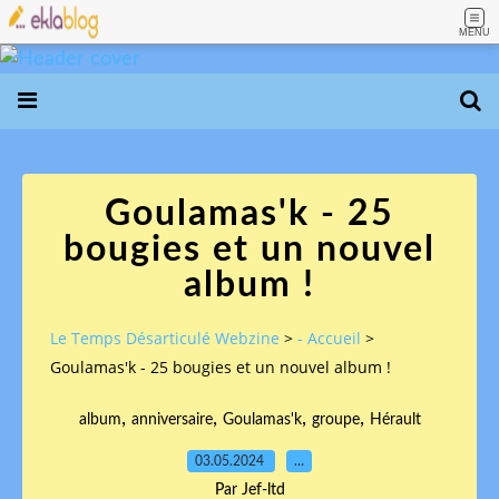
MENU
Goulamas'k - 25
bougies et un nouvel
album !
Le Temps Désarticulé Webzine
>
- Accueil
>
Goulamas'k - 25 bougies et un nouvel album !
,
,
,
,
album
anniversaire
Goulamas'k
groupe
Hérault
03.05.2024
…
Par Jef-ltd