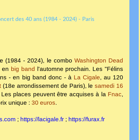
re (1984 - 2024)
, le combo
Washington Dead
l en
big band
l'automne prochain. Les "Félins
 ans - en big band donc - à
La Cigale
, au 120
t
(18e arrondissement de Paris), le
samedi 16
 Les places peuvent être acquises à la
Fnac
,
prix unique :
30 euros
.
ts.com
;
https://lacigale.fr
;
https://furax.fr