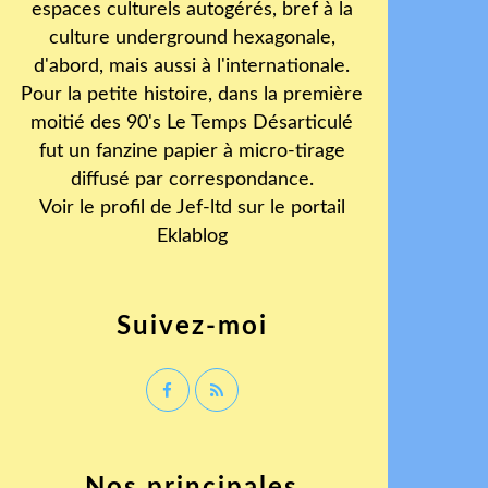
espaces culturels autogérés, bref à la
culture underground hexagonale,
d'abord, mais aussi à l'internationale.
Pour la petite histoire, dans la première
moitié des 90's Le Temps Désarticulé
fut un fanzine papier à micro-tirage
diffusé par correspondance.
Voir le profil de
Jef-ltd
sur le portail
Eklablog
Suivez-moi