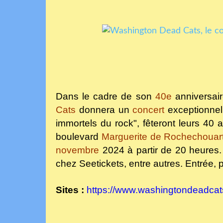
Dans le cadre de son
40e
anniversai
Cats
donnera un
concert
exceptionne
immortels du rock", fêteront leurs 40
boulevard
Marguerite de Rochechouar
novembre
2024 à partir de 20 heures.
chez Seetickets, entre autres. Entrée, 
Sites :
https://www.washingtondeadca