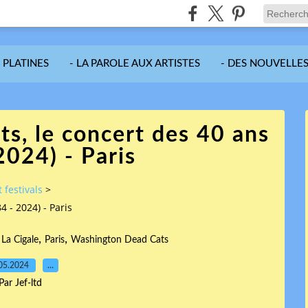
S PLATINES
- LA PAROLE AUX ARTISTES
- DES NOUVELLES
s, le concert des 40 ans
2024) - Paris
 festivals
>
 - 2024) - Paris
,
,
,
La Cigale
Paris
Washington Dead Cats
05.2024
…
Par Jef-ltd