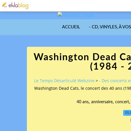
ACCUEIL
- CD, VINYLES, À VO
Washington Dead Cat
(1984 - 
Le Temps Désarticulé Webzine
>
- Des concerts et
Washington Dead Cats, le concert des 40 ans (1984
,
,
40 ans
anniversaire
concert
05.