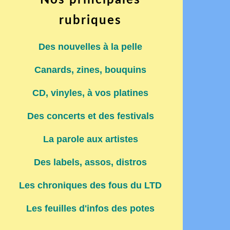
Nos principales
rubriques
Des nouvelles à la pelle
Canards, zines, bouquins
CD, vinyles, à vos platines
Des concerts et des festivals
La parole aux artistes
Des labels, assos, distros
Les chroniques des fous du LTD
Les feuilles d'infos des potes