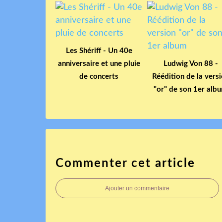
Les Shériff - Un 40e
anniversaire et une pluie
Ludwig Von 88 -
de concerts
Réédition de la vers
"or" de son 1er alb
Commenter cet article
Ajouter un commentaire