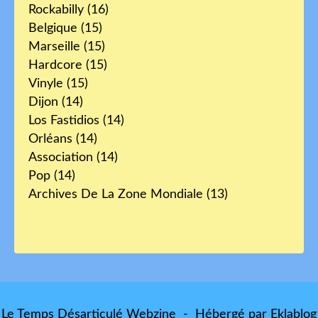
Rockabilly
(16)
Belgique
(15)
Marseille
(15)
Hardcore
(15)
Vinyle
(15)
Dijon
(14)
Los Fastidios
(14)
Orléans
(14)
Association
(14)
Pop
(14)
Archives De La Zone Mondiale
(13)
Le Temps Désarticulé Webzine - Hébergé par
Eklablog