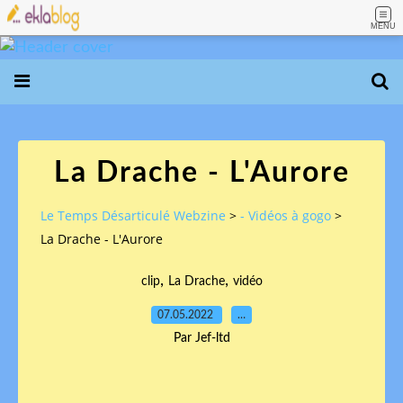
MENU
La Drache - L'Aurore
Le Temps Désarticulé Webzine
>
- Vidéos à gogo
>
La Drache - L'Aurore
,
,
clip
La Drache
vidéo
07.05.2022
…
Par Jef-ltd