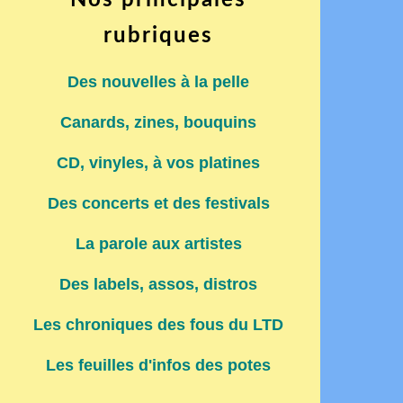
Nos principales
rubriques
Des nouvelles à la pelle
Canards, zines, bouquins
CD, vinyles, à vos platines
Des concerts et des festivals
La parole aux artistes
Des labels, assos, distros
Les chroniques des fous du LTD
Les feuilles d'infos des potes