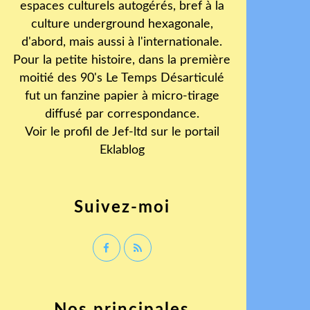
espaces culturels autogérés, bref à la
culture underground hexagonale,
d'abord, mais aussi à l'internationale.
Pour la petite histoire, dans la première
moitié des 90's Le Temps Désarticulé
fut un fanzine papier à micro-tirage
diffusé par correspondance.
Voir le profil de
Jef-ltd
sur le portail
Eklablog
Suivez-moi