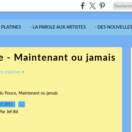
S PLATINES
- LA PAROLE AUX ARTISTES
- DES NOUVELLES
e - Maintenant ou jamais
vos platines
>
,
 du Pouce
Maintenant ou jamais
11.2013
…
Par Jef-ltd