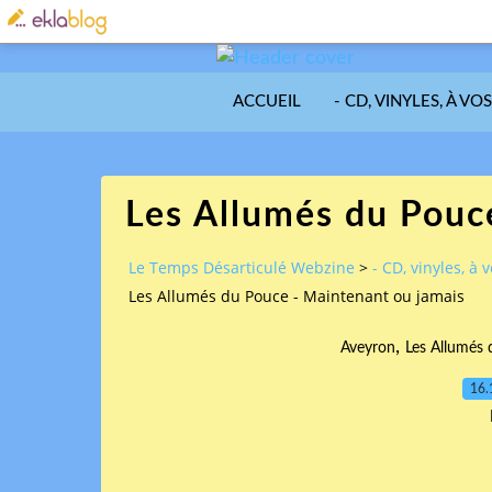
ACCUEIL
- CD, VINYLES, À VO
Les Allumés du Pouc
Le Temps Désarticulé Webzine
>
- CD, vinyles, à 
Les Allumés du Pouce - Maintenant ou jamais
,
Aveyron
Les Allumés
16.