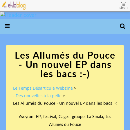
MENU
Les Allumés du Pouce
- Un nouvel EP dans
les bacs :-)
Le Temps Désarticulé Webzine
>
- Des nouvelles à la pelle
>
Les Allumés du Pouce - Un nouvel EP dans les bacs :-)
,
,
,
,
,
,
Aveyron
EP
festival
Gages
groupe
La Smala
Les
Allumés du Pouce