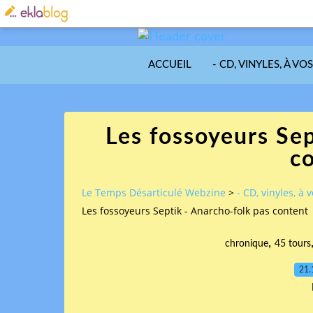
ACCUEIL
- CD, VINYLES, À VO
Les fossoyeurs Sep
c
Le Temps Désarticulé Webzine
>
- CD, vinyles, à 
Les fossoyeurs Septik - Anarcho-folk pas content
,
chronique
45 tours
21.