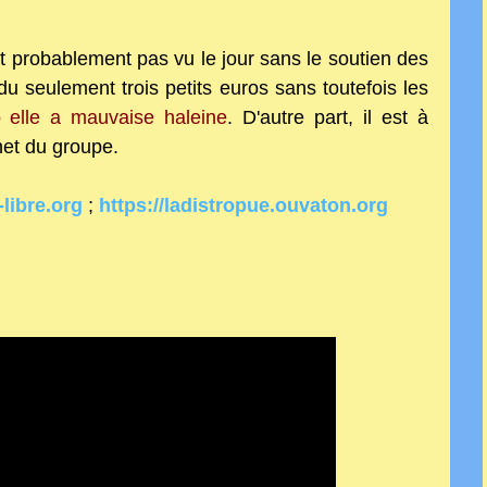
t probablement pas vu le jour sans le soutien des
du seulement trois
petits euros sans toutefois les
o elle a mauvaise haleine
. D'autre part, il est à
net du
groupe.
-libre.org
;
https://ladistropue.ouvaton.org