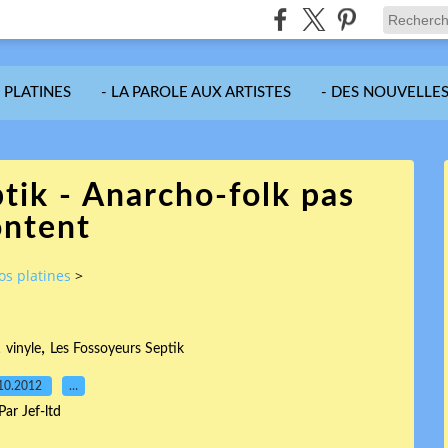
S PLATINES
- LA PAROLE AUX ARTISTES
- DES NOUVELLES
tik - Anarcho-folk pas
ontent
vos platines
>
,
,
vinyle
Les Fossoyeurs Septik
10.2012
…
Par Jef-ltd