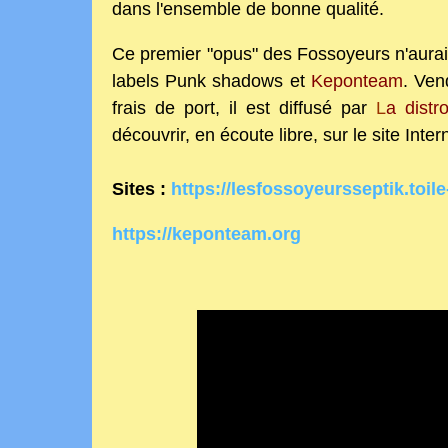
dans l'ensemble de
bonne qualité.
Ce premier "opus" des Fossoyeurs n'aurai
labels Punk shadows et
Keponteam
. Ven
frais de port, il est diffusé par
L
a distr
découvrir, en écoute libre, sur le site Inter
Sites :
https://lesfossoyeursseptik.toile
https://keponteam.org