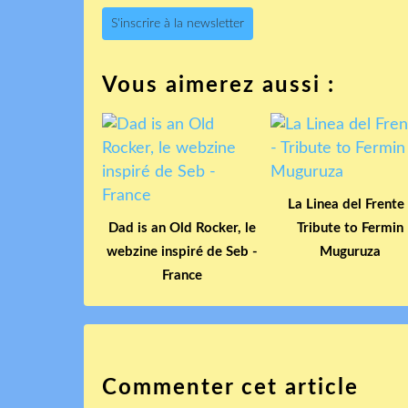
S'inscrire à la newsletter
Vous aimerez aussi :
La Linea del Frente 
Dad is an Old Rocker, le
Tribute to Fermin
webzine inspiré de Seb -
Muguruza
France
Commenter cet article