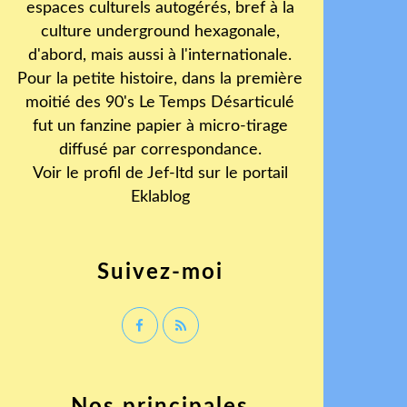
espaces culturels autogérés, bref à la
culture underground hexagonale,
d'abord, mais aussi à l'internationale.
Pour la petite histoire, dans la première
moitié des 90's Le Temps Désarticulé
fut un fanzine papier à micro-tirage
diffusé par correspondance.
Voir le profil de
Jef-ltd
sur le portail
Eklablog
Suivez-moi