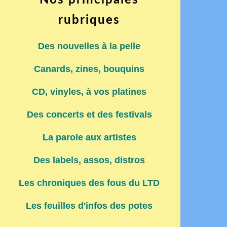
Nos principales
rubriques
Des nouvelles à la pelle
Canards, zines, bouquins
CD, vinyles, à vos platines
Des concerts et des festivals
La parole aux artistes
Des labels, assos, distros
Les chroniques des fous du LTD
Les feuilles d'infos des potes