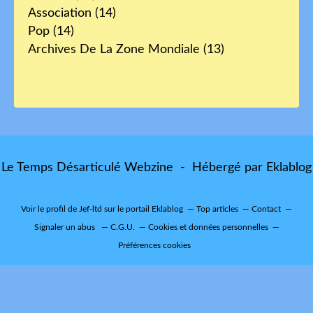
Association
(14)
Pop
(14)
Archives De La Zone Mondiale
(13)
Le Temps Désarticulé Webzine - Hébergé par
Eklablog
Voir le profil de
Jef-ltd
sur le portail Eklablog
Top articles
Contact
Signaler un abus
C.G.U.
Cookies et données personnelles
Préférences cookies