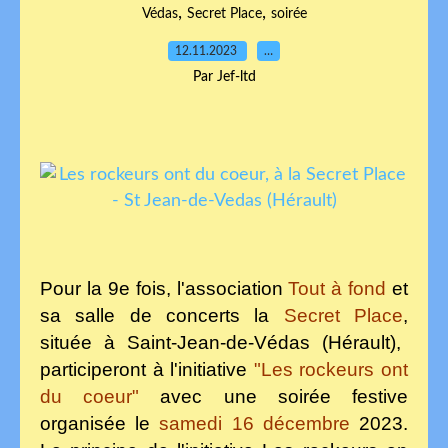
,
,
Védas
Secret Place
soirée
12.11.2023
…
Par Jef-ltd
Pour la 9e fois, l'association
Tout à fond
et
sa salle de concerts la
Secret Place
,
s
ituée à Saint-Jean-de-Védas (Hérault),
participeront à l'initiative
"Les rockeurs ont
du coeur"
avec une soirée festive
organisée
le
samedi 16 décembre
2023.