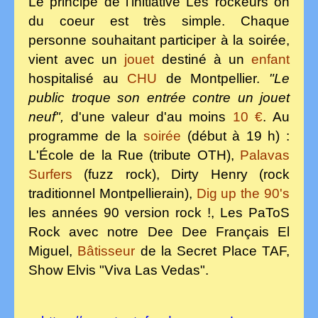
Le principe de l'initiative Les rockeurs on
du coeur est très simple. Chaque
personne souhaitant participer à la soirée,
vient avec un
jouet
destiné à un
enfant
hospitalisé au
CHU
de Montpellier.
"Le
public troque son entrée contre un jouet
neuf",
d'une valeur d'au moins
10 €
. Au
programme de la
soirée
(début à
19 h)
:
L'École de la Rue (tribute OTH),
Palavas
Surfers
(fuzz rock), Dirty Henry (rock
traditionnel Montpellierain),
Dig up the 90's
les années 90 version rock !, Les PaToS
Rock avec notre Dee Dee Français El
Miguel,
Bâtisseur
de la Secret Place TAF,
Show Elvis "Viva Las Vedas".