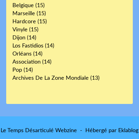
Belgique
(15)
Marseille
(15)
Hardcore
(15)
Vinyle
(15)
Dijon
(14)
Los Fastidios
(14)
Orléans
(14)
Association
(14)
Pop
(14)
Archives De La Zone Mondiale
(13)
Le Temps Désarticulé Webzine - Hébergé par
Eklablog