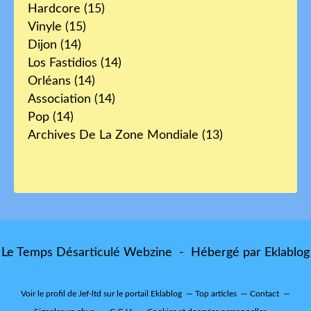
Hardcore
(15)
Vinyle
(15)
Dijon
(14)
Los Fastidios
(14)
Orléans
(14)
Association
(14)
Pop
(14)
Archives De La Zone Mondiale
(13)
Le Temps Désarticulé Webzine - Hébergé par
Eklablog
Voir le profil de
Jef-ltd
sur le portail Eklablog
Top articles
Contact