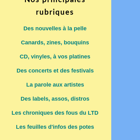
Nos principales
rubriques
Des nouvelles à la pelle
Canards, zines, bouquins
CD, vinyles, à vos platines
Des concerts et des festivals
La parole aux artistes
Des labels, assos, distros
Les chroniques des fous du LTD
Les feuilles d'infos des potes