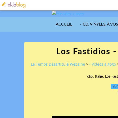
ACCUEIL
- CD, VINYLES, À VO
Los Fastidios 
Le Temps Désarticulé Webzine
>
- Vidéos à gogo
,
,
clip
Italie
Los Fast
20.