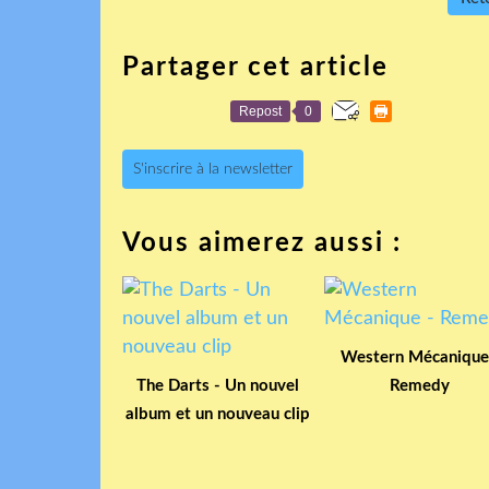
Partager cet article
Repost
0
S'inscrire à la newsletter
Vous aimerez aussi :
Western Mécanique
The Darts - Un nouvel
Remedy
album et un nouveau clip