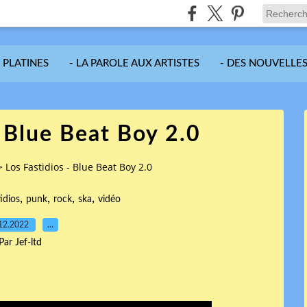
S PLATINES
- LA PAROLE AUX ARTISTES
- DES NOUVELLES
- Blue Beat Boy 2.0
>
Los Fastidios - Blue Beat Boy 2.0
,
,
,
,
idios
punk
rock
ska
vidéo
12.2022
…
Par Jef-ltd