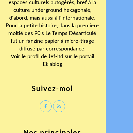
espaces culturels autogérés, bref à la
culture underground hexagonale,
d'abord, mais aussi à l'internationale.
Pour la petite histoire, dans la première
moitié des 90's Le Temps Désarticulé
fut un fanzine papier à micro-tirage
diffusé par correspondance.
Voir le profil de
Jef-ltd
sur le portail
Eklablog
Suivez-moi