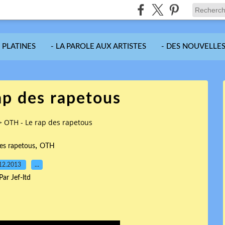
S PLATINES
- LA PAROLE AUX ARTISTES
- DES NOUVELLES
ap des rapetous
>
OTH - Le rap des rapetous
,
des rapetous
OTH
12.2013
…
Par Jef-ltd