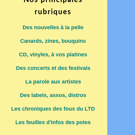
Nos principales
rubriques
Des nouvelles à la pelle
Canards, zines, bouquins
CD, vinyles, à vos platines
Des concerts et des festivals
La parole aux artistes
Des labels, assos, distros
Les chroniques des fous du LTD
Les feuilles d'infos des potes