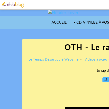
ACCUEIL
- CD, VINYLES, À VO
OTH - Le r
Le Temps Désarticulé Webzine
>
- Vidéos à gogo
Le rap 
15.