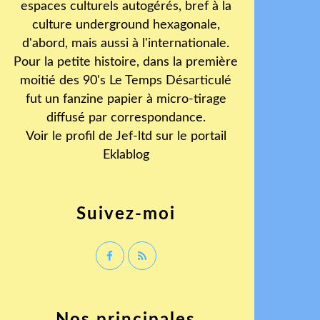
espaces culturels autogérés, bref à la
culture underground hexagonale,
d'abord, mais aussi à l'internationale.
Pour la petite histoire, dans la première
moitié des 90's Le Temps Désarticulé
fut un fanzine papier à micro-tirage
diffusé par correspondance.
Voir le profil de
Jef-ltd
sur le portail
Eklablog
Suivez-moi