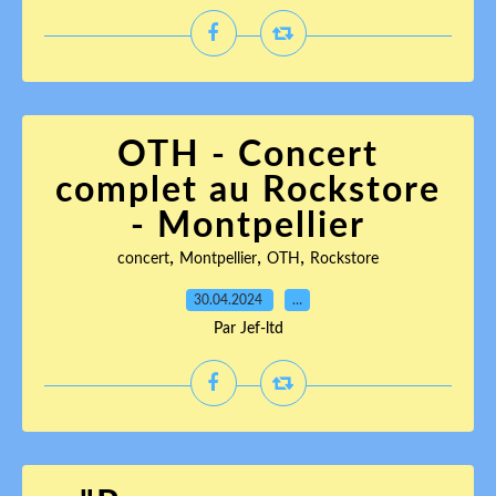
OTH - Concert
complet au Rockstore
- Montpellier
,
,
,
concert
Montpellier
OTH
Rockstore
30.04.2024
…
Par Jef-ltd