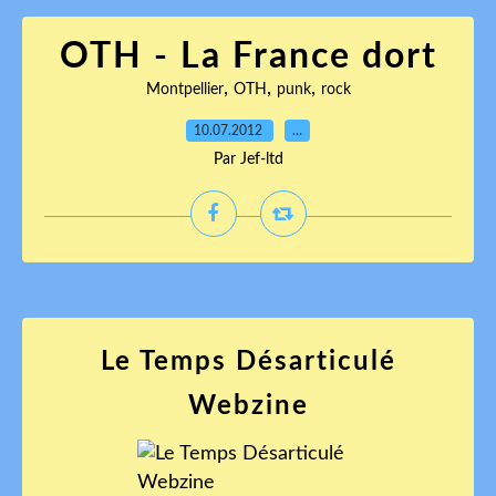
OTH - La France dort
,
,
,
Montpellier
OTH
punk
rock
10.07.2012
…
Par Jef-ltd
Le Temps Désarticulé
Webzine