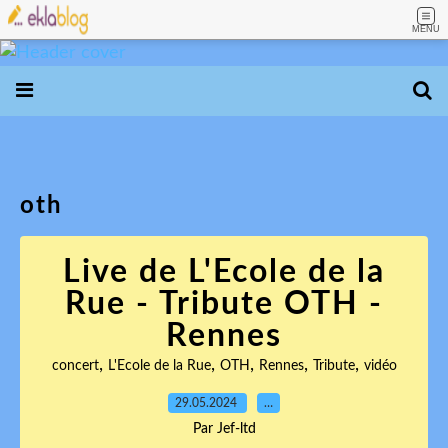
MENU
oth
Live de L'Ecole de la
Rue - Tribute OTH -
Rennes
,
,
,
,
,
concert
L'Ecole de la Rue
OTH
Rennes
Tribute
vidéo
29.05.2024
…
Par Jef-ltd