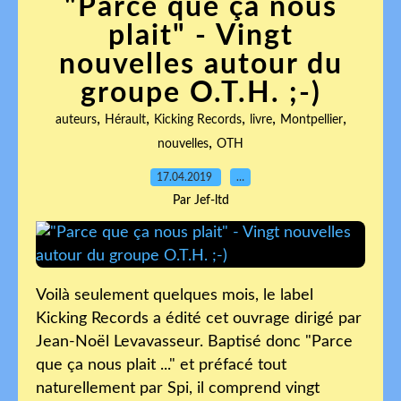
"Parce que ça nous
plait" - Vingt
nouvelles autour du
groupe O.T.H. ;-)
,
,
,
,
,
auteurs
Hérault
Kicking Records
livre
Montpellier
,
nouvelles
OTH
17.04.2019
…
Par Jef-ltd
Voilà seulement quelques mois, le label
Kicking Records a édité cet ouvrage dirigé par
Jean-Noël Levavasseur. Baptisé donc "Parce
que ça nous plait ..." et préfacé tout
naturellement par Spi, il comprend vingt