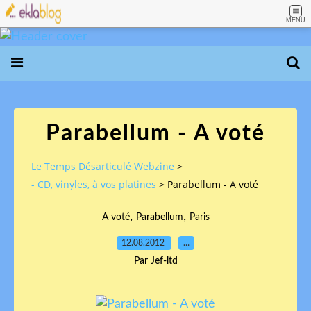
MENU
Parabellum - A voté
Le Temps Désarticulé Webzine
>
- CD, vinyles, à vos platines
>
Parabellum - A voté
,
,
A voté
Parabellum
Paris
12.08.2012
…
Par Jef-ltd