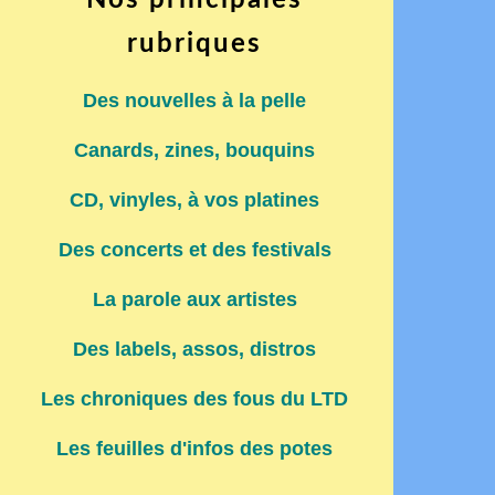
Nos principales
rubriques
Des nouvelles à la pelle
Canards, zines, bouquins
CD, vinyles, à vos platines
Des concerts et des festivals
La parole aux artistes
Des labels, assos, distros
Les chroniques des fous du LTD
Les feuilles d'infos des potes