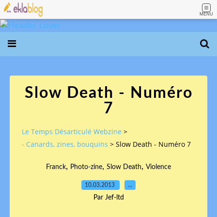
MENU
Slow Death - Numéro
7
Le Temps Désarticulé Webzine
>
- Canards, zines, bouquins
>
Slow Death - Numéro 7
,
,
,
Franck
Photo-zine
Slow Death
Violence
10.03.2013
…
Par Jef-ltd