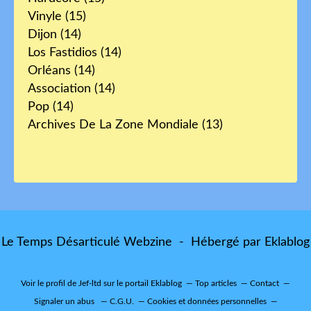
Vinyle
(15)
Dijon
(14)
Los Fastidios
(14)
Orléans
(14)
Association
(14)
Pop
(14)
Archives De La Zone Mondiale
(13)
Le Temps Désarticulé Webzine - Hébergé par
Eklablog
Voir le profil de
Jef-ltd
sur le portail Eklablog
Top articles
Contact
Signaler un abus
C.G.U.
Cookies et données personnelles