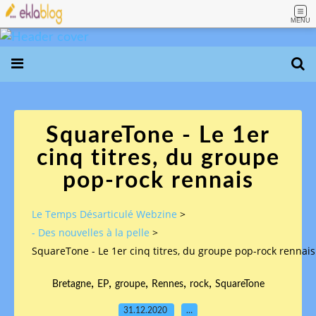
MENU
SquareTone - Le 1er
cinq titres, du groupe
pop-rock rennais
Le Temps Désarticulé Webzine
>
- Des nouvelles à la pelle
>
SquareTone - Le 1er cinq titres, du groupe pop-rock rennais
,
,
,
,
,
Bretagne
EP
groupe
Rennes
rock
SquareTone
31.12.2020
…