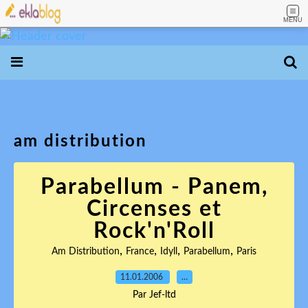
MENU
am distribution
Parabellum - Panem,
Circenses et
Rock'n'Roll
,
,
,
,
Am Distribution
France
Idyll
Parabellum
Paris
11.01.2006
…
Par Jef-ltd