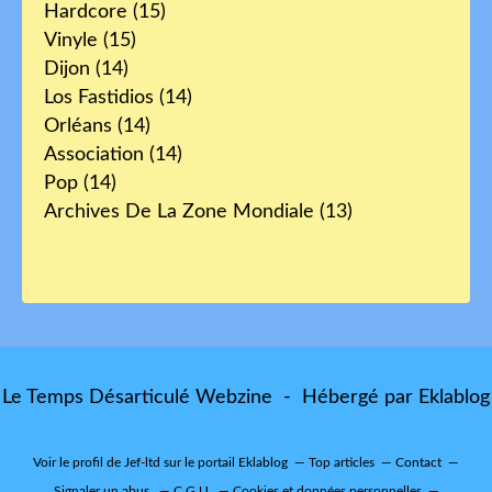
Hardcore
(15)
Vinyle
(15)
Dijon
(14)
Los Fastidios
(14)
Orléans
(14)
Association
(14)
Pop
(14)
Archives De La Zone Mondiale
(13)
Le Temps Désarticulé Webzine - Hébergé par
Eklablog
Voir le profil de
Jef-ltd
sur le portail Eklablog
Top articles
Contact
Signaler un abus
C.G.U.
Cookies et données personnelles