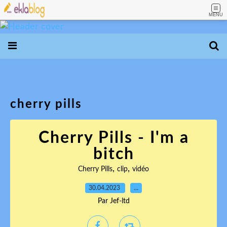
MENU
cherry pills
Cherry Pills - I'm a
bitch
,
,
Cherry Pills
clip
vidéo
30.04.2023
…
Par Jef-ltd