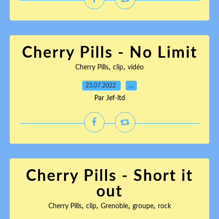
Cherry Pills - No Limit
,
,
Cherry Pills
clip
vidéo
23.07.2022
…
Par Jef-ltd
Cherry Pills - Short it
out
,
,
,
,
Cherry Pills
clip
Grenoble
groupe
rock