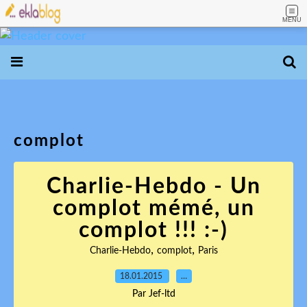
MENU
complot
Charlie-Hebdo - Un
complot mémé, un
complot !!! :-)
,
,
Charlie-Hebdo
complot
Paris
18.01.2015
…
Par Jef-ltd