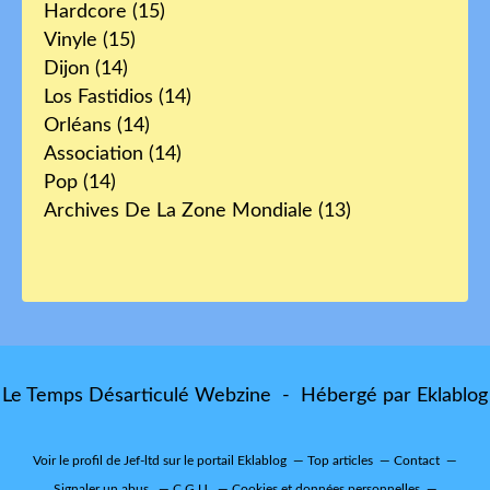
Hardcore
(15)
Vinyle
(15)
Dijon
(14)
Los Fastidios
(14)
Orléans
(14)
Association
(14)
Pop
(14)
Archives De La Zone Mondiale
(13)
Le Temps Désarticulé Webzine - Hébergé par
Eklablog
Voir le profil de
Jef-ltd
sur le portail Eklablog
Top articles
Contact
Signaler un abus
C.G.U.
Cookies et données personnelles