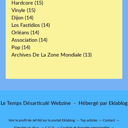
Hardcore
(15)
Vinyle
(15)
Dijon
(14)
Los Fastidios
(14)
Orléans
(14)
Association
(14)
Pop
(14)
Archives De La Zone Mondiale
(13)
Le Temps Désarticulé Webzine - Hébergé par
Eklablog
Voir le profil de
Jef-ltd
sur le portail Eklablog
Top articles
Contact
Signaler un abus
C.G.U.
Cookies et données personnelles