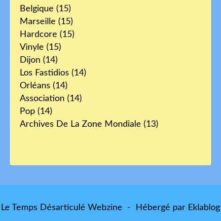
Belgique
(15)
Marseille
(15)
Hardcore
(15)
Vinyle
(15)
Dijon
(14)
Los Fastidios
(14)
Orléans
(14)
Association
(14)
Pop
(14)
Archives De La Zone Mondiale
(13)
Le Temps Désarticulé Webzine - Hébergé par
Eklablog