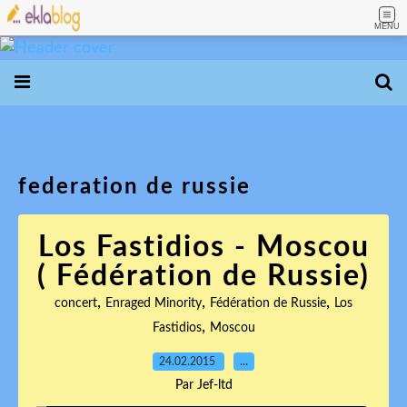
MENU
federation de russie
Los Fastidios - Moscou
( Fédération de Russie)
,
,
,
concert
Enraged Minority
Fédération de Russie
Los
,
Fastidios
Moscou
24.02.2015
…
Par Jef-ltd