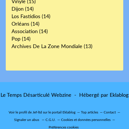
Vinyle
(15)
Dijon
(14)
Los Fastidios
(14)
Orléans
(14)
Association
(14)
Pop
(14)
Archives De La Zone Mondiale
(13)
Le Temps Désarticulé Webzine - Hébergé par
Eklablog
Voir le profil de
Jef-ltd
sur le portail Eklablog
Top articles
Contact
Signaler un abus
C.G.U.
Cookies et données personnelles
Préférences cookies