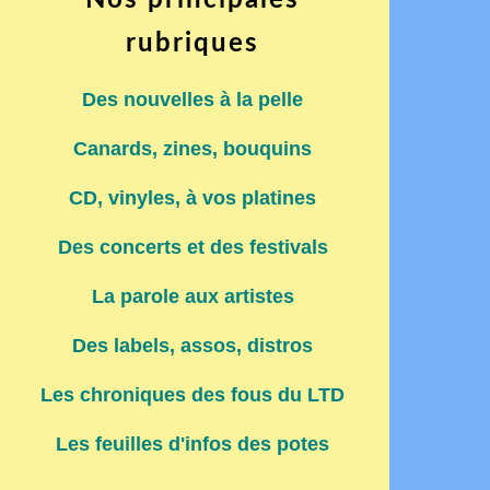
Nos principales
rubriques
Des nouvelles à la pelle
Canards, zines, bouquins
CD, vinyles, à vos platines
Des concerts et des festivals
La parole aux artistes
Des labels, assos, distros
Les chroniques des fous du LTD
Les feuilles d'infos des potes