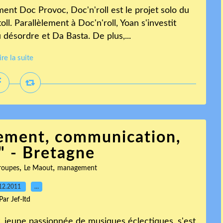
ment Doc Provoc, Doc'n'roll est le projet solo du
. Parallèlement à Doc'n'roll, Yoan s'investit
désordre et Da Basta. De plus,...
ire la suite
ement, communication,
" - Bretagne
,
,
roupes
Le Maout
management
12.2011
…
Par Jef-ltd
 jeune passionnée de musiques éclectiques, s'est