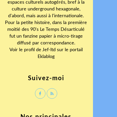
espaces culturels autogérés, bref à la
culture underground hexagonale,
d'abord, mais aussi à l'internationale.
Pour la petite histoire, dans la première
moitié des 90's Le Temps Désarticulé
fut un fanzine papier à micro-tirage
diffusé par correspondance.
Voir le profil de
Jef-ltd
sur le portail
Eklablog
Suivez-moi