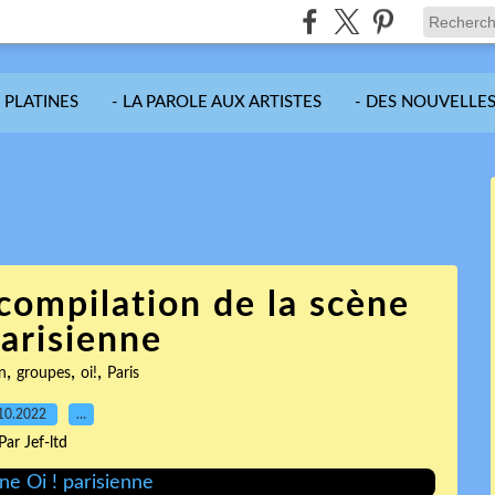
S PLATINES
- LA PAROLE AUX ARTISTES
- DES NOUVELLES
 compilation de la scène
parisienne
,
,
,
n
groupes
oi!
Paris
10.2022
…
Par Jef-ltd