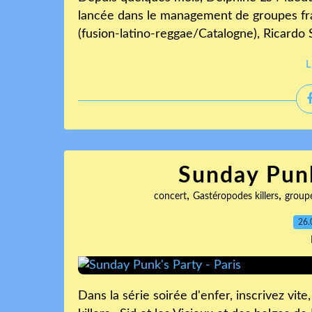
lancée dans le management de groupes fran
(fusion-latino-reggae/Catalogne), Ricardo 
L
Sunday Punk
,
,
concert
Gastéropodes killers
group
26.
Dans la série soirée d'enfer, inscrivez vit