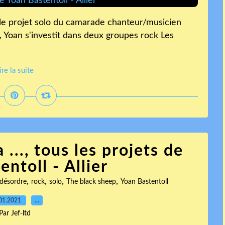
le projet solo du camarade chanteur/musicien
l, Yoan s'investit dans deux groupes rock Les
ire la suite
 ..., tous les projets de
ntoll - Allier
,
,
,
,
 désordre
rock
solo
The black sheep
Yoan Bastentoll
01.2021
…
Par Jef-ltd