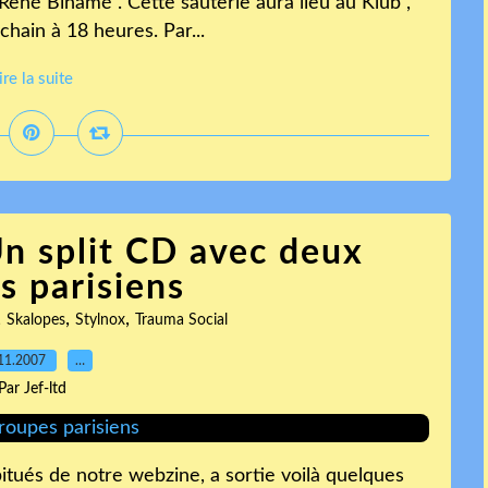
e René Binamé . Cette sauterie aura lieu au Klub ,
chain à 18 heures. Par...
ire la suite
Un split CD avec deux
s parisiens
,
,
,
Skalopes
Stylnox
Trauma Social
11.2007
…
Par Jef-ltd
itués de notre webzine, a sortie voilà quelques