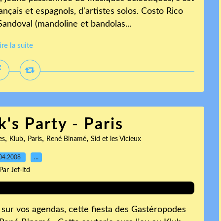
çais et espagnols, d'artistes solos. Costo Rico
Sandoval (mandoline et bandolas...
ire la suite
's Party - Paris
,
,
,
,
es
Klub
Paris
René Binamé
Sid et les Vicieux
04.2008
…
Par Jef-ltd
e, sur vos agendas, cette fiesta des Gastéropodes