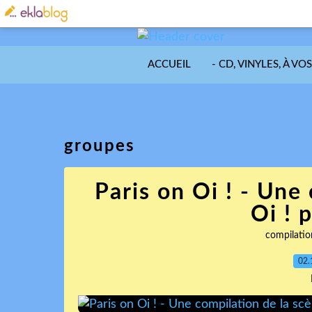
ACCUEIL
- CD, VINYLES, À VO
groupes
Paris on Oi ! - Une
Oi ! 
compilatio
02.