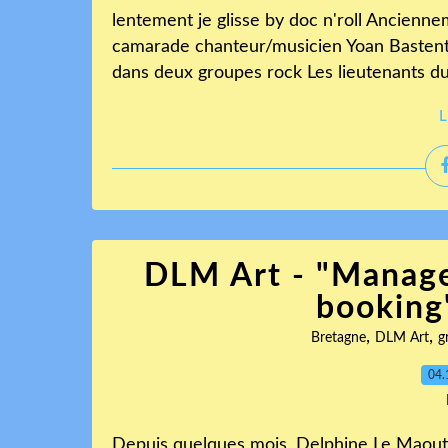
lentement je glisse by doc n'roll Ancienne
camarade chanteur/musicien Yoan Bastentoll
dans deux groupes rock Les lieutenants du 
L
DLM Art - "Manag
booking
,
,
Bretagne
DLM Art
g
04.
Depuis quelques mois, Delphine Le Maout,