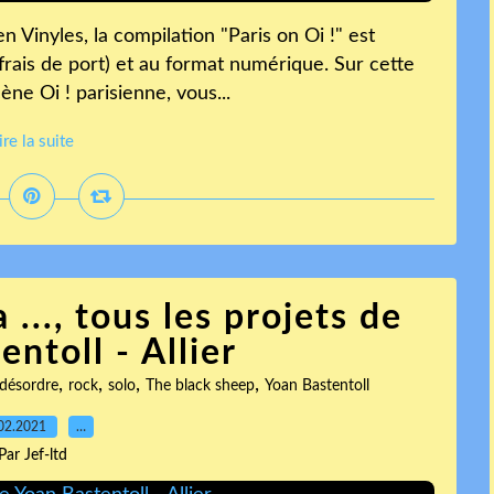
n Vinyles, la compilation "Paris on Oi !" est
 frais de port) et au format numérique. Sur cette
ne Oi ! parisienne, vous...
ire la suite
 ..., tous les projets de
ntoll - Allier
,
,
,
,
 désordre
rock
solo
The black sheep
Yoan Bastentoll
02.2021
…
Par Jef-ltd