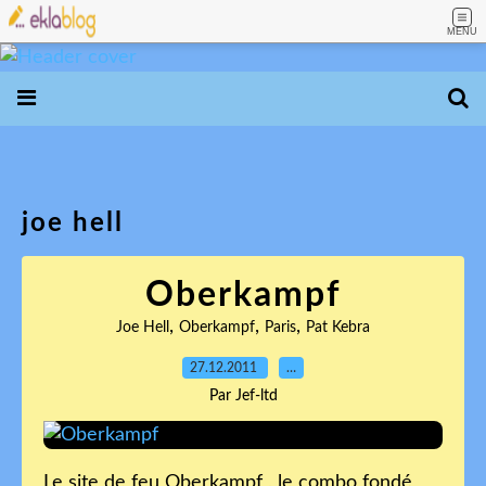
MENU
joe hell
Oberkampf
,
,
,
Joe Hell
Oberkampf
Paris
Pat Kebra
27.12.2011
…
Par Jef-ltd
Le site de feu Oberkampf , le combo fondé