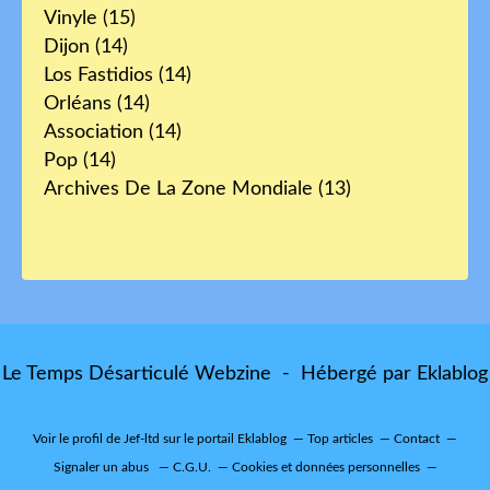
Vinyle
(15)
Dijon
(14)
Los Fastidios
(14)
Orléans
(14)
Association
(14)
Pop
(14)
Archives De La Zone Mondiale
(13)
Le Temps Désarticulé Webzine - Hébergé par
Eklablog
Voir le profil de
Jef-ltd
sur le portail Eklablog
Top articles
Contact
Signaler un abus
C.G.U.
Cookies et données personnelles