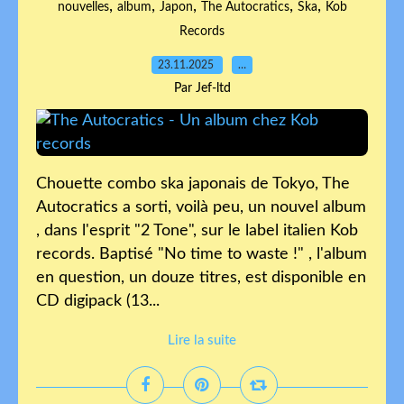
,
,
,
,
,
nouvelles
album
Japon
The Autocratics
Ska
Kob
Records
23.11.2025
…
Par Jef-ltd
Chouette combo ska japonais de Tokyo, The
Autocratics a sorti, voilà peu, un nouvel album
, dans l'esprit "2 Tone", sur le label italien Kob
records. Baptisé "No time to waste !" , l'album
en question, un douze titres, est disponible en
CD digipack (13...
Lire la suite