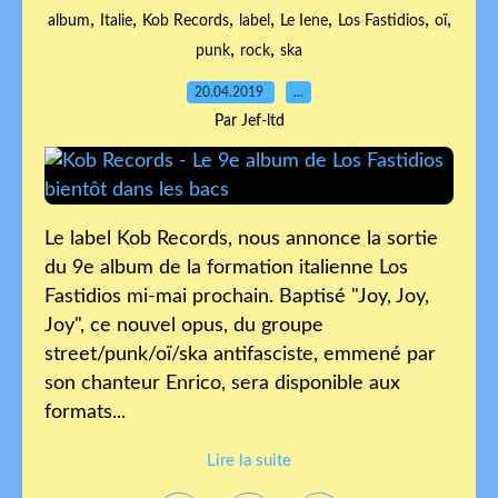
,
,
,
,
,
,
,
album
Italie
Kob Records
label
Le Iene
Los Fastidios
oï
,
,
punk
rock
ska
20.04.2019
…
Par Jef-ltd
Le label Kob Records, nous annonce la sortie
du 9e album de la formation italienne Los
Fastidios mi-mai prochain. Baptisé "Joy, Joy,
Joy", ce nouvel opus, du groupe
street/punk/oï/ska antifasciste, emmené par
son chanteur Enrico, sera disponible aux
formats...
Lire la suite