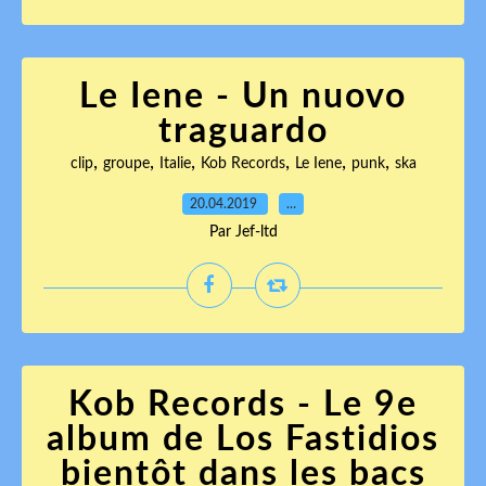
Le Iene - Un nuovo
traguardo
,
,
,
,
,
,
clip
groupe
Italie
Kob Records
Le Iene
punk
ska
20.04.2019
…
Par Jef-ltd
Kob Records - Le 9e
album de Los Fastidios
bientôt dans les bacs