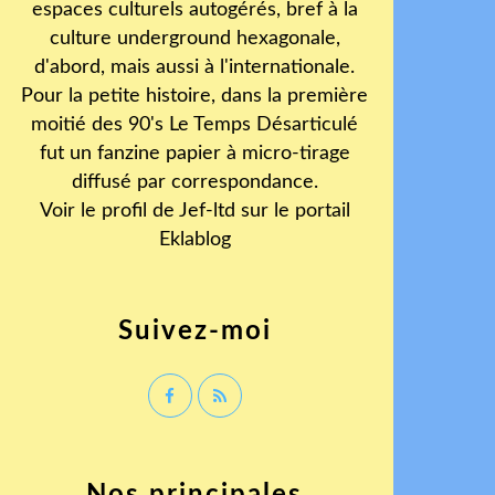
espaces culturels autogérés, bref à la
culture underground hexagonale,
d'abord, mais aussi à l'internationale.
Pour la petite histoire, dans la première
moitié des 90's Le Temps Désarticulé
fut un fanzine papier à micro-tirage
diffusé par correspondance.
Voir le profil de
Jef-ltd
sur le portail
Eklablog
Suivez-moi