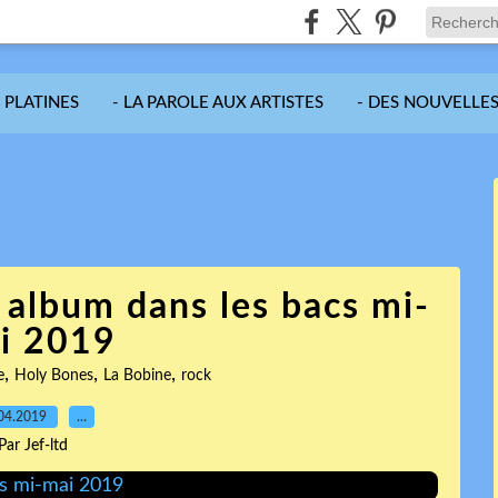
S PLATINES
- LA PAROLE AUX ARTISTES
- DES NOUVELLES
 album dans les bacs mi-
i 2019
,
,
,
e
Holy Bones
La Bobine
rock
04.2019
…
Par Jef-ltd