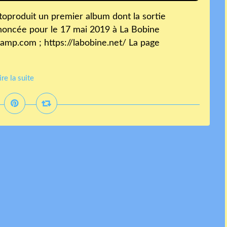
toproduit un premier album dont la sortie
annoncée pour le 17 mai 2019 à La Bobine
camp.com ; https://labobine.net/ La page
ire la suite