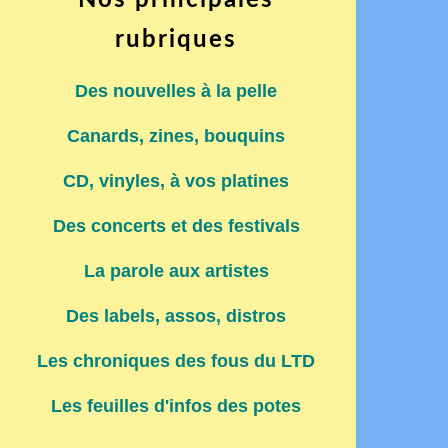
Nos principales
rubriques
Des nouvelles à la pelle
Canards, zines, bouquins
CD, vinyles, à vos platines
Des concerts et des festivals
La parole aux artistes
Des labels, assos, distros
Les chroniques des fous du LTD
Les feuilles d'infos des potes