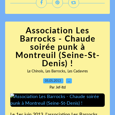
Association Les
Barrocks - Chaude
soirée punk à
Montreuil (Seine-St-
Denis) !
,
,
Le Chinois
Les Barrocks
Les Cadavres
05.05.2013
…
Par Jef-ltd
Le 1er juin 2013, l'association Les Barrocks