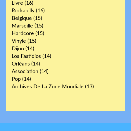
Livre
(16)
Rockabilly
(16)
Belgique
(15)
Marseille
(15)
Hardcore
(15)
Vinyle
(15)
Dijon
(14)
Los Fastidios
(14)
Orléans
(14)
Association
(14)
Pop
(14)
Archives De La Zone Mondiale
(13)