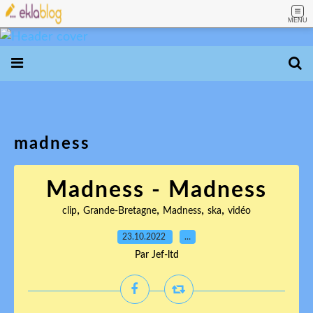
MENU
madness
Madness - Madness
,
,
,
,
clip
Grande-Bretagne
Madness
ska
vidéo
23.10.2022
…
Par Jef-ltd