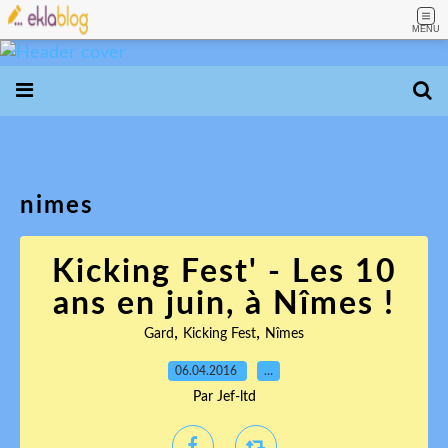
MENU
nimes
Kicking Fest' - Les 10
ans en juin, à Nîmes !
,
,
Gard
Kicking Fest
Nîmes
06.04.2016
…
Par Jef-ltd