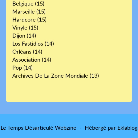
Belgique
(15)
Marseille
(15)
Hardcore
(15)
Vinyle
(15)
Dijon
(14)
Los Fastidios
(14)
Orléans
(14)
Association
(14)
Pop
(14)
Archives De La Zone Mondiale
(13)
Le Temps Désarticulé Webzine - Hébergé par
Eklablog