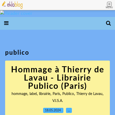
MENU
publico
Hommage à Thierry de
Lavau - Librairie
Publico (Paris)
,
,
,
,
,
,
hommage
label
librairie
Paris
Publico
Thierry de Lavau
V.I.S.A.
18.05.2024
…