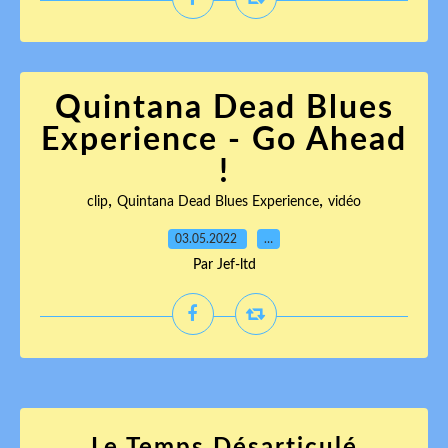
Quintana Dead Blues
Experience - Go Ahead
!
,
,
clip
Quintana Dead Blues Experience
vidéo
03.05.2022
…
Par Jef-ltd