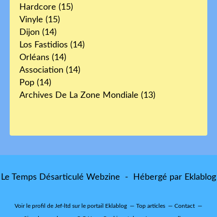
Hardcore
(15)
Vinyle
(15)
Dijon
(14)
Los Fastidios
(14)
Orléans
(14)
Association
(14)
Pop
(14)
Archives De La Zone Mondiale
(13)
Le Temps Désarticulé Webzine - Hébergé par
Eklablog
Voir le profil de
Jef-ltd
sur le portail Eklablog
Top articles
Contact