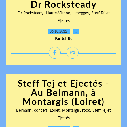
Dr Rocksteady
,
,
,
Dr Rocksteady
Haute-Vienne
Limogges
Steff Tej et
Ejectés
06.10.2012
…
Par Jef-ltd
Steff Tej et Ejectés -
Au Belmann, à
Montargis (Loiret)
,
,
,
,
,
Belmann
concert
Loiret
Montargis
rock
Steff Tej et
Ejectés