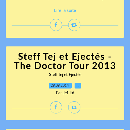
Lire la suite
Steff Tej et Ejectés -
The Doctor Tour 2013
Steff tej et Ejectés
29.09.2014
…
Par Jef-ltd