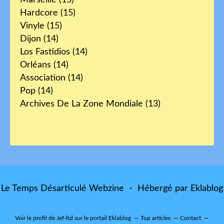
Marseille
(15)
Hardcore
(15)
Vinyle
(15)
Dijon
(14)
Los Fastidios
(14)
Orléans
(14)
Association
(14)
Pop
(14)
Archives De La Zone Mondiale
(13)
Le Temps Désarticulé Webzine - Hébergé par
Eklablog
Voir le profil de
Jef-ltd
sur le portail Eklablog
Top articles
Contact