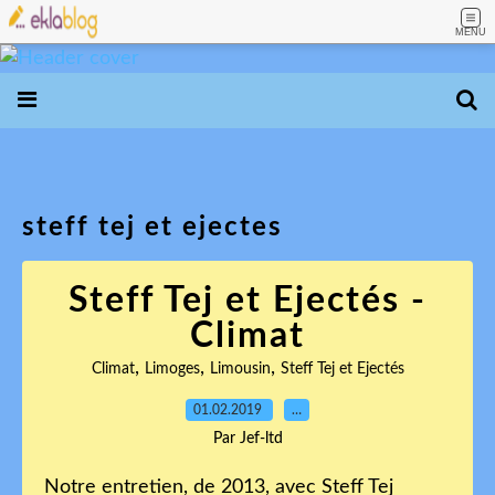
MENU
steff tej et ejectes
Steff Tej et Ejectés -
Climat
,
,
,
Climat
Limoges
Limousin
Steff Tej et Ejectés
01.02.2019
…
Par Jef-ltd
Notre entretien, de 2013, avec Steff Tej