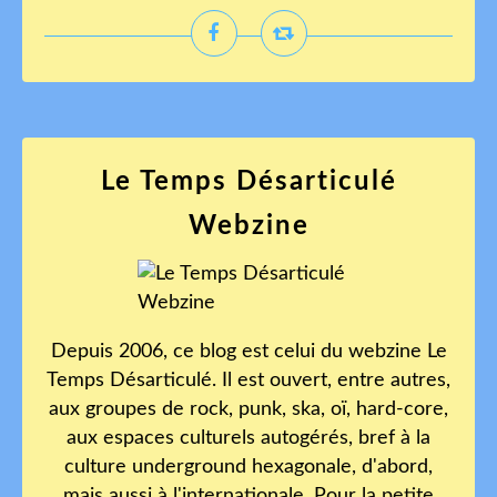
Le Temps Désarticulé
Webzine
Depuis 2006, ce blog est celui du webzine Le
Temps Désarticulé. Il est ouvert, entre autres,
aux groupes de rock, punk, ska, oï, hard-core,
aux espaces culturels autogérés, bref à la
culture underground hexagonale, d'abord,
mais aussi à l'internationale. Pour la petite