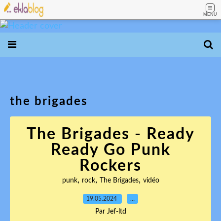
MENU
the brigades
The Brigades - Ready
Ready Go Punk
Rockers
,
,
,
punk
rock
The Brigades
vidéo
19.05.2024
…
Par Jef-ltd