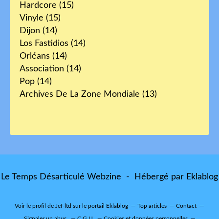
Hardcore
(15)
Vinyle
(15)
Dijon
(14)
Los Fastidios
(14)
Orléans
(14)
Association
(14)
Pop
(14)
Archives De La Zone Mondiale
(13)
Le Temps Désarticulé Webzine - Hébergé par
Eklablog
Voir le profil de
Jef-ltd
sur le portail Eklablog
Top articles
Contact
Signaler un abus
C.G.U.
Cookies et données personnelles