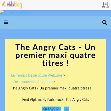
MENU
The Angry Cats - Un
premier maxi quatre
titres !
Le Temps Désarticulé Webzine
>
- Des nouvelles à la pelle
>
The Angry Cats - Un premier maxi quatre titres !
,
,
,
,
Fred Alpi
maxi
Paris
rock
The Angry Cats
08.12.2012
…