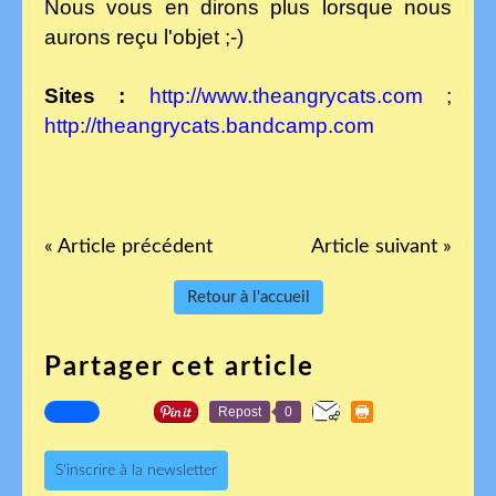
Nous vous en dirons plus lorsque nous
aurons reçu l'objet ;-)
Sites :
http://www.theangrycats.com
;
http://theangrycats.b
andcamp.com
« Article précédent
Article suivant »
Retour à l'accueil
Partager cet article
Repost
0
S'inscrire à la newsletter