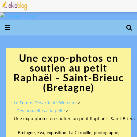
Une expo-photos en
soutien au petit
Raphaël - Saint-Brieuc
(Bretagne)
Le Temps Désarticulé Webzine
>
- Des nouvelles à la pelle
>
Une expo-photos en soutien au petit Raphaël - Saint-Brieuc
,
,
,
,
,
Bretagne
Eva
exposition
La Citrouille
photographe