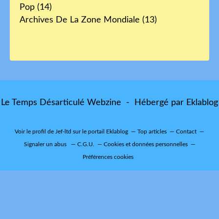
Pop
(14)
Archives De La Zone Mondiale
(13)
Le Temps Désarticulé Webzine - Hébergé par
Eklablog
Voir le profil de
Jef-ltd
sur le portail Eklablog
Top articles
Contact
Signaler un abus
C.G.U.
Cookies et données personnelles
Préférences cookies