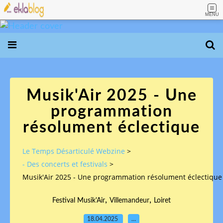
MENU
Musik'Air 2025 - Une
programmation
résolument éclectique
Le Temps Désarticulé Webzine
>
- Des concerts et festivals
>
Musik'Air 2025 - Une programmation résolument éclectique
,
,
Festival Musik'Air
Villemandeur
Loiret
18.04.2025
…