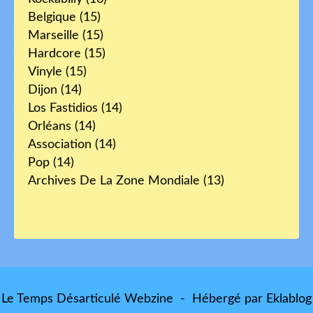
Belgique
(15)
Marseille
(15)
Hardcore
(15)
Vinyle
(15)
Dijon
(14)
Los Fastidios
(14)
Orléans
(14)
Association
(14)
Pop
(14)
Archives De La Zone Mondiale
(13)
Le Temps Désarticulé Webzine - Hébergé par
Eklablog