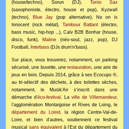
(house/techno), Sorun (DJ),
Tonio Sax
(saxophoniste, électro, house et pop), Kyzwall
(techno),
Blue Jay
(pop alternative), No on is
Innocent (rock métal),
Tambour Battant
(électro,
bass music, hip-hop ...), Calv B2B Bonhar (house,
disco, funk),
Maline
(néo-soul, jazz, pop), DJ
Football,
Interbass
(DJs drum'n'bass).
Sur place, vous trouverez, notamment, un parking
sécurisé, une buvette, une
restauration
, une aire de
jeux en bois. Depuis 2014, grâce à ses Ecocups ®,
au tri-sélectif des déchets, à des toilettes sèches,
notamment, le Musik'Air s’inscrit dans une
démarche d'
éco-festival
. La
ville de Villemandeur
,
l'agglomération Montargoise et Rives de Loing, le
département du Loiret
, la région Centre-Val-de-
Loire, et bien d'autres, soutiennent ce festival
musical
sans équivalent
à l'Est du département du