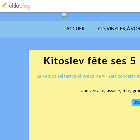
ACCUEIL
- CD, VINYLES, À VO
Kitoslev fête ses 
Le Temps Désarticulé Webzine
>
- Des concerts et
,
,
,
anniversaire
assoce
fête
gro
09.