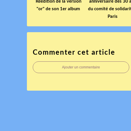
Réédition de la version
anniversaire des 30 
"or" de son 1er album
du comité de solidari
Paris
Commenter cet article
Ajouter un commentaire