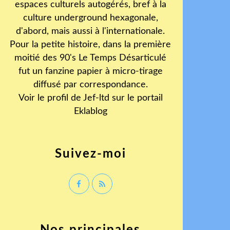
espaces culturels autogérés, bref à la
culture underground hexagonale,
d'abord, mais aussi à l'internationale.
Pour la petite histoire, dans la première
moitié des 90's Le Temps Désarticulé
fut un fanzine papier à micro-tirage
diffusé par correspondance.
Voir le profil de
Jef-ltd
sur le portail
Eklablog
Suivez-moi