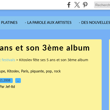
S PLATINES
- LA PAROLE AUX ARTISTES
- DES NOUVELLES
5 ans et son 3ème album
 festivals
>
Kitoslev fête ses 5 ans et son 3ème album
,
,
,
,
,
upe
Kitoslev
Paris
piquante
pop
rock
11.2008
…
Par Jef-ltd