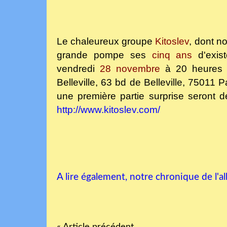
Le chaleureux groupe
Kitoslev
, dont no
grande pompe ses
cinq ans
d'exis
vendredi
28 novembre
à 20 heures 3
Belleville, 63 bd de Belleville, 75011 P
une première partie surprise seront d
http://www.kitoslev.com/
A lire également, notre chronique de l'
« Article précédent