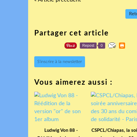
Reto
Partager cet article
Repost
0
S'inscrire à la newsletter
Vous aimerez aussi :
Ludwig Von 88 -
CSPCL/Chiapas, la so