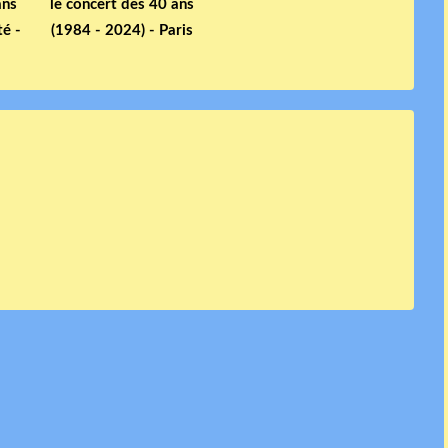
ans
le concert des 40 ans
té -
(1984 - 2024) - Paris