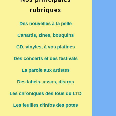
Nos principales
rubriques
Des nouvelles à la pelle
Canards, zines, bouquins
CD, vinyles, à vos platines
Des concerts et des festivals
La parole aux artistes
Des labels, assos, distros
Les chroniques des fous du LTD
Les feuilles d'infos des potes