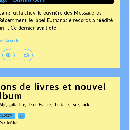
ssang fut la cheville ouvrière des Messageros
. Récemment, le label Euthanasie records a réédité
" . Ce dernier avait été...
ire la suite
ions de livres et nouvel
lbum
,
,
,
,
,
Alpi
guitariste
Ile-de-France
libertaire
livre
rock
05.2009
…
Par Jef-ltd