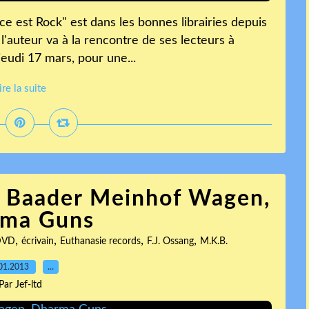
e est Rock" est dans les bonnes librairies depuis
 l'auteur va à la rencontre de ses lecteurs à
 jeudi 17 mars, pour une...
ire la suite
., Baader Meinhof Wagen,
ma Guns
,
,
,
,
DVD
écrivain
Euthanasie records
F.J. Ossang
M.K.B.
01.2013
…
Par Jef-ltd