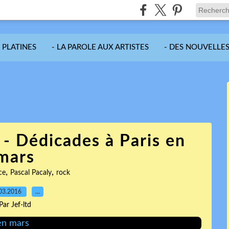
S PLATINES
- LA PAROLE AUX ARTISTES
- DES NOUVELLES
 - Dédicades à Paris en
mars
,
,
ce
Pascal Pacaly
rock
03.2016
…
Par Jef-ltd