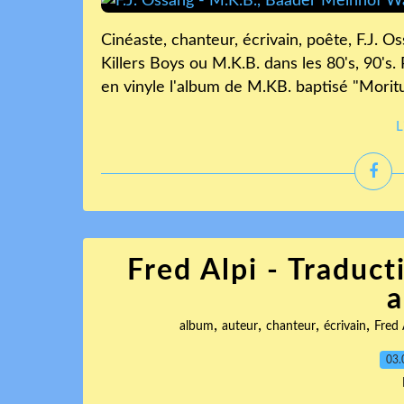
Cinéaste, chanteur, écrivain, poête, F.J. O
Killers Boys ou M.K.B. dans les 80's, 90's
en vinyle l'album de M.KB. baptisé "Morituri
L
Fred Alpi - Traduct
a
,
,
,
,
album
auteur
chanteur
écrivain
Fred 
03.