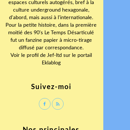
espaces culturels autogérés, bref à la
culture underground hexagonale,
d'abord, mais aussi à l'internationale.
Pour la petite histoire, dans la première
moitié des 90's Le Temps Désarticulé
fut un fanzine papier à micro-tirage
diffusé par correspondance.
Voir le profil de
Jef-ltd
sur le portail
Eklablog
Suivez-moi