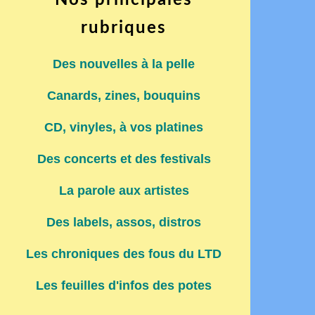
Nos principales
rubriques
Des nouvelles à la pelle
Canards, zines, bouquins
CD, vinyles, à vos platines
Des concerts et des festivals
La parole aux artistes
Des labels, assos, distros
Les chroniques des fous du LTD
Les feuilles d'infos des potes