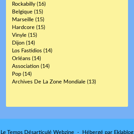
Rockabilly
(16)
Belgique
(15)
Marseille
(15)
Hardcore
(15)
Vinyle
(15)
Dijon
(14)
Los Fastidios
(14)
Orléans
(14)
Association
(14)
Pop
(14)
Archives De La Zone Mondiale
(13)
Le Temps Désarticulé Webzine - Hébergé par
Eklablog