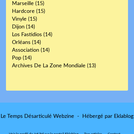
Marseille
(15)
Hardcore
(15)
Vinyle
(15)
Dijon
(14)
Los Fastidios
(14)
Orléans
(14)
Association
(14)
Pop
(14)
Archives De La Zone Mondiale
(13)
Le Temps Désarticulé Webzine - Hébergé par
Eklablog