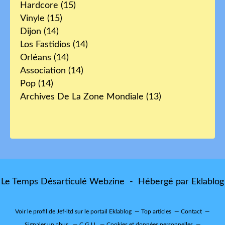
Hardcore
(15)
Vinyle
(15)
Dijon
(14)
Los Fastidios
(14)
Orléans
(14)
Association
(14)
Pop
(14)
Archives De La Zone Mondiale
(13)
Le Temps Désarticulé Webzine - Hébergé par
Eklablog
Voir le profil de
Jef-ltd
sur le portail Eklablog
Top articles
Contact
Signaler un abus
C.G.U.
Cookies et données personnelles