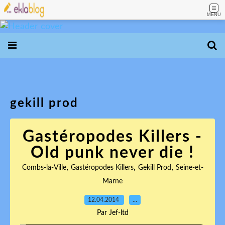
MENU
gekill prod
Gastéropodes Killers -
Old punk never die !
,
,
,
Combs-la-Ville
Gastéropodes Killers
Gekill Prod
Seine-et-
Marne
12.04.2014
…
Par Jef-ltd