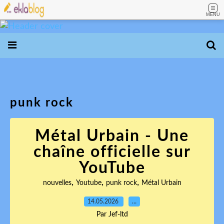
MENU
punk rock
Métal Urbain - Une
chaîne officielle sur
YouTube
,
,
,
nouvelles
Youtube
punk rock
Métal Urbain
14.05.2026
…
Par Jef-ltd