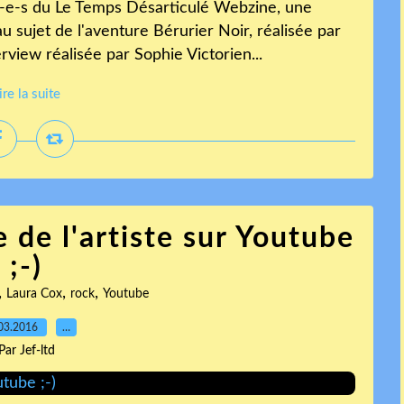
i-e-s du Le Temps Désarticulé Webzine, une
u sujet de l'aventure Bérurier Noir, réalisée par
view réalisée par Sophie Victorien...
ire la suite
 de l'artiste sur Youtube
;-)
,
,
,
Laura Cox
rock
Youtube
03.2016
…
Par Jef-ltd