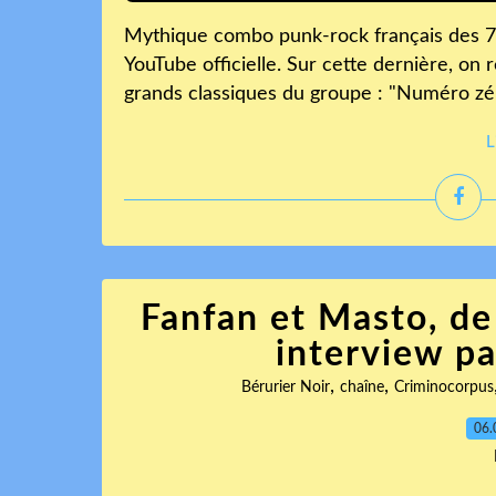
Mythique combo punk-rock français des 70
YouTube officielle. Sur cette dernière, on
grands classiques du groupe : "Numéro zéro"
L
Fanfan et Masto, de
interview p
,
,
Bérurier Noir
chaîne
Criminocorpus
06.