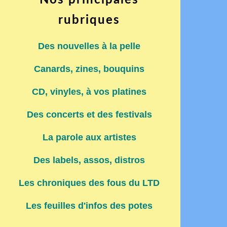
Nos principales
rubriques
Des nouvelles à la pelle
Canards, zines, bouquins
CD, vinyles, à vos platines
Des concerts et des festivals
La parole aux artistes
Des labels, assos, distros
Les chroniques des fous du LTD
Les feuilles d'infos des potes