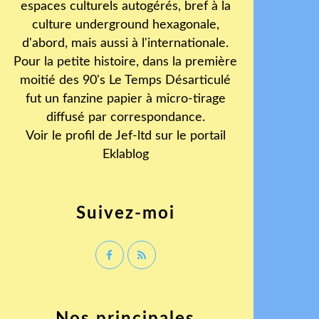
espaces culturels autogérés, bref à la
culture underground hexagonale,
d'abord, mais aussi à l'internationale.
Pour la petite histoire, dans la première
moitié des 90's Le Temps Désarticulé
fut un fanzine papier à micro-tirage
diffusé par correspondance.
Voir le profil de
Jef-ltd
sur le portail
Eklablog
Suivez-moi