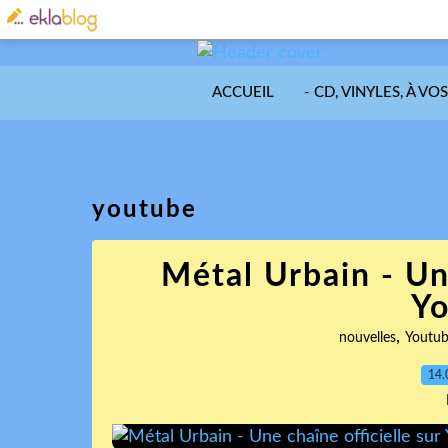
ACCUEIL
- CD, VINYLES, À VO
youtube
Métal Urbain - Une
Y
,
nouvelles
Youtu
14.