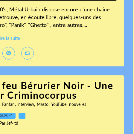
's, Métal Urbain dispose encore d'une chaîne
 retrouve, en écoute libre, quelques-uns des
, "Panik", "Ghetto" , entre autres....
ire la suite
 feu Bérurier Noir - Une
ar Criminocorpus
,
,
,
,
,
Fanfan
interview
Masto
YouTube
nouvelles
06.2024
…
Par Jef-ltd