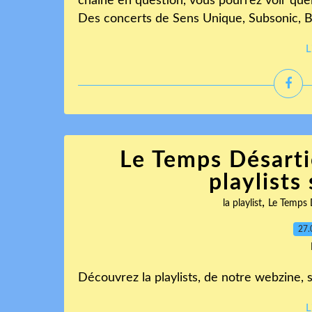
chaîne en question, vous pourrez voir que
Des concerts de Sens Unique, Subsonic, B
L
Le Temps Désarti
playlists
,
la playlist
Le Temps 
27.
Découvrez la playlists, de notre webzine, s
L