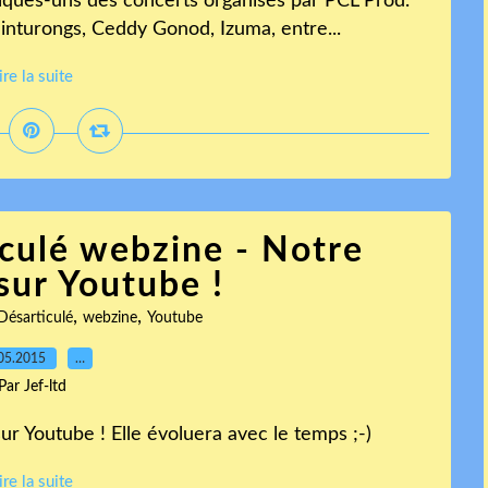
lques-uns des concerts organisés par PCL Prod.
inturongs, Ceddy Gonod, Izuma, entre...
ire la suite
culé webzine - Notre
 sur Youtube !
,
,
Désarticulé
webzine
Youtube
05.2015
…
Par Jef-ltd
ur Youtube ! Elle évoluera avec le temps ;-)
ire la suite