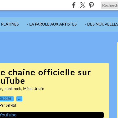
S PLATINES
- LA PAROLE AUX ARTISTES
- DES NOUVELLES
 chaîne officielle sur
ouTube
,
,
be
punk rock
Métal Urbain
05.2026
…
Par Jef-ltd