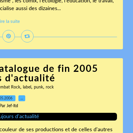
me , les comix, l'écologie, l'éducation, le travail,
ialise aussi des dizaines...
ire la suite
atalogue de fin 2005
 d'actualité
,
,
,
mbat Rock
label
punk
rock
05.2006
…
Par Jef-ltd
couleur de ses productions et de celles d'autres