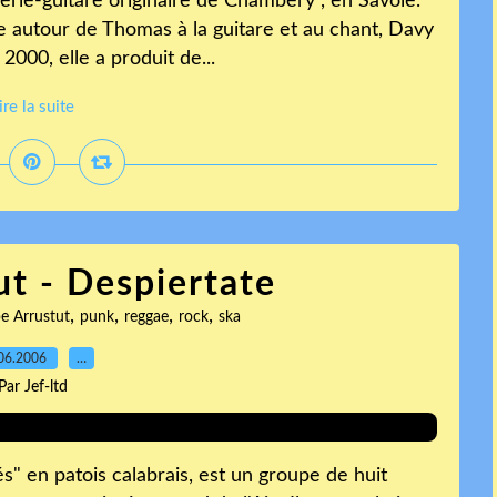
erie-guitare originaire de Chambery , en Savoie.
e autour de Thomas à la guitare et au chant, Davy
 2000, elle a produit de...
ire la suite
ut - Despiertate
,
,
,
,
pe Arrustut
punk
reggae
rock
ska
06.2006
…
Par Jef-ltd
és" en patois calabrais, est un groupe de huit