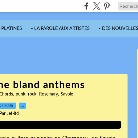
S PLATINES
- LA PAROLE AUX ARTISTES
- DES NOUVELLES
he bland anthems
,
,
,
,
 Chords
punk
rock
Rosemary
Savoie
07.2006
…
Par Jef-ltd