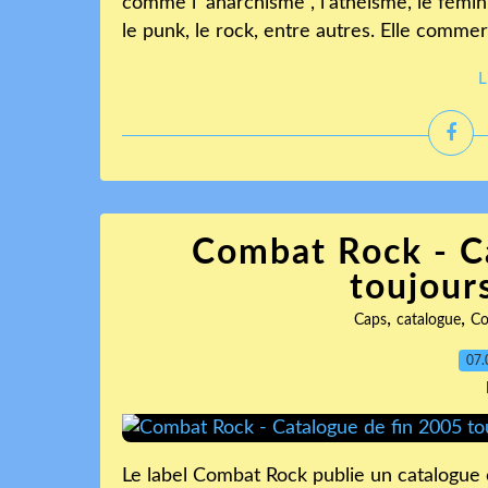
comme l 'anarchisme , l'athéisme, le féminis
le punk, le rock, entre autres. Elle commerc
L
Combat Rock - C
toujours
,
,
Caps
catalogue
Co
07.
Le label Combat Rock publie un catalogue 