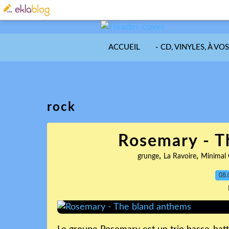
ACCUEIL
- CD, VINYLES, À VO
rock
Rosemary - T
,
,
grunge
La Ravoire
Minimal
08.