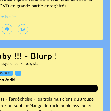
DVD en grande partie enregistrés...
ire la suite
y !!! - Blurp !
,
,
,
,
psycho
punk
rock
ska
06.2006
…
Par Jef-ltd
s - l'ardèchoise - les trois musiciens du groupe
lurp ? un subtil mélange de rock, punk, psycho et