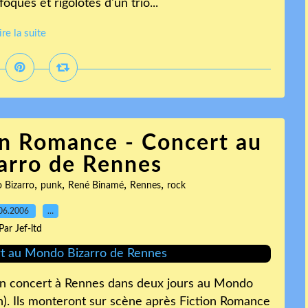
ques et rigolotes d'un trio...
ire la suite
on Romance - Concert au
arro de Rennes
,
,
,
,
 Bizarro
punk
René Binamé
Rennes
rock
06.2006
…
Par Jef-ltd
n concert à Rennes dans deux jours au Mondo
n). Ils monteront sur scène après Fiction Romance