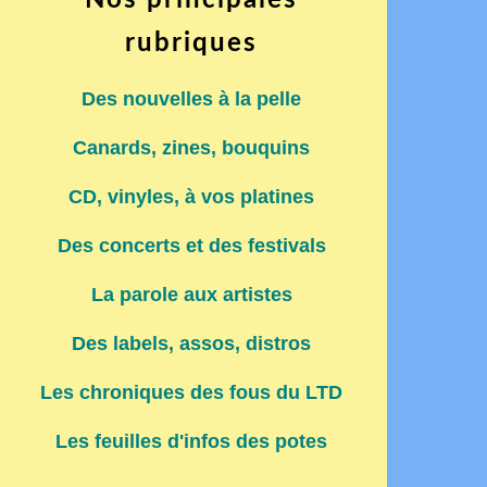
Nos principales
rubriques
Des nouvelles à la pelle
Canards, zines, bouquins
CD, vinyles, à vos platines
Des concerts et des festivals
La parole aux artistes
Des labels, assos, distros
Les chroniques des fous du LTD
Les feuilles d'infos des potes