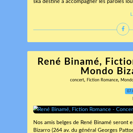
ska destiné à accompagner les paroles loufo
L
René Binamé, Ficti
Mondo Biz
,
,
concert
Fiction Romance
Mondo
07.
Nos amis belges de René Binamé seront e
Bizarro (264 av. du général Georges Patto