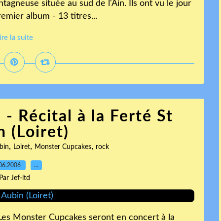
gneuse située au sud de l'Ain. Ils ont vu le jour
remier album - 13 titres...
ire la suite
 Récital à la Ferté St
 (Loiret)
,
,
,
bin
Loiret
Monster Cupcakes
rock
06.2006
…
Par Jef-ltd
 Les Monster Cupcakes seront en concert à la