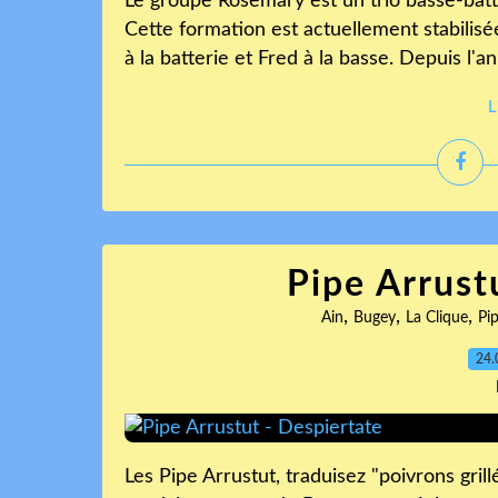
Le groupe Rosemary est un trio basse-batt
Cette formation est actuellement stabilisé
à la batterie et Fred à la basse. Depuis l'an
L
Pipe Arrust
,
,
,
Ain
Bugey
La Clique
Pi
24.
Les Pipe Arrustut, traduisez "poivrons grill