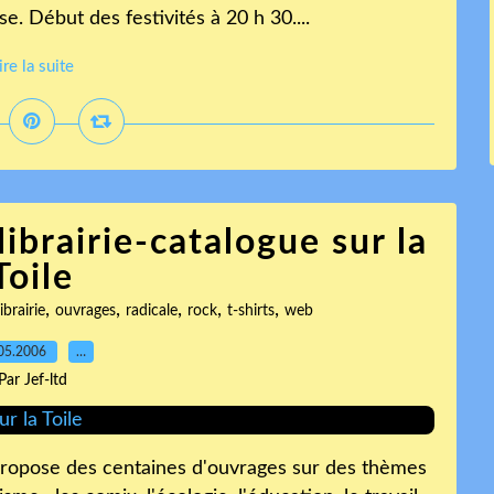
. Début des festivités à 20 h 30....
ire la suite
ibrairie-catalogue sur la
Toile
,
,
,
,
,
librairie
ouvrages
radicale
rock
t-shirts
web
05.2006
…
Par Jef-ltd
e propose des centaines d'ouvrages sur des thèmes