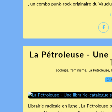
, un combo punk-rock originaire du Vaucluse
L
La Pétroleuse - Une l
,
,
,
écologie
féminisme
La Pétroleuse
14.
Librairie radicale en ligne , La Pétroleus