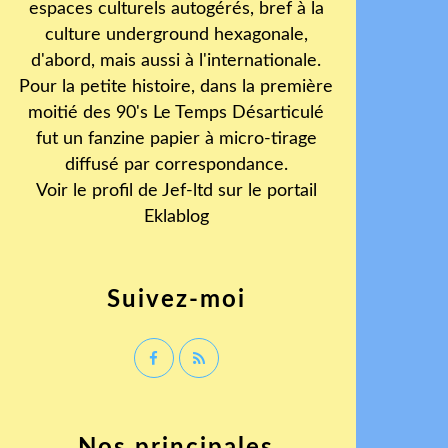
espaces culturels autogérés, bref à la
culture underground hexagonale,
d'abord, mais aussi à l'internationale.
Pour la petite histoire, dans la première
moitié des 90's Le Temps Désarticulé
fut un fanzine papier à micro-tirage
diffusé par correspondance.
Voir le profil de
Jef-ltd
sur le portail
Eklablog
Suivez-moi