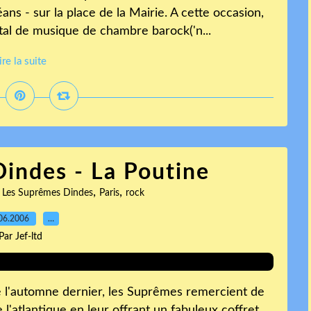
ns - sur la place de la Mairie. A cette occasion,
tal de musique de chambre barock('n...
ire la suite
indes - La Poutine
,
,
,
Les Suprêmes Dindes
Paris
rock
06.2006
…
Par Jef-ltd
 l'automne dernier, les Suprêmes remercient de
l'atlantique en leur offrant un fabuleux coffret