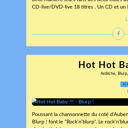
CD-live/DVD-live 18 titres . Un CD et un 
L
Hot Hot Bab
,
Ardèche
Blurp
10.
Poussant la chansonnette du coté d'Aubena
Blurp ! font le "Rock'n'blurp". Le rock'n'b