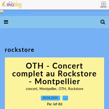
MENU
rockstore
OTH - Concert
complet au Rockstore
- Montpellier
,
,
,
concert
Montpellier
OTH
Rockstore
30.04.2024
…
Par Jef-ltd