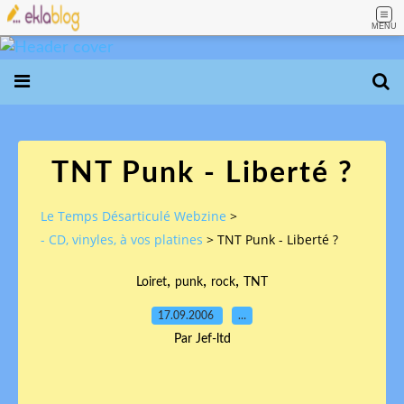
MENU
TNT Punk - Liberté ?
Le Temps Désarticulé Webzine
>
- CD, vinyles, à vos platines
>
TNT Punk - Liberté ?
,
,
,
Loiret
punk
rock
TNT
17.09.2006
…
Par Jef-ltd