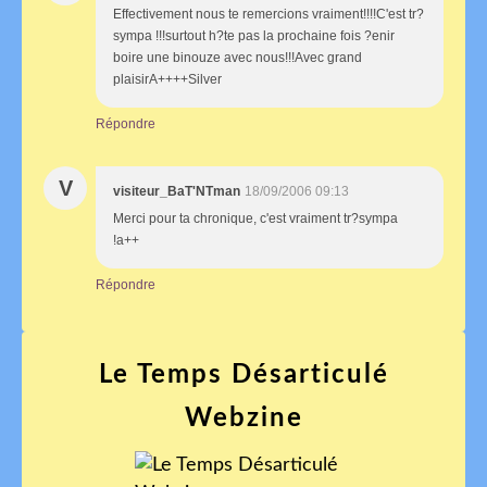
Effectivement nous te remercions vraiment!!!!C'est tr?
sympa !!!surtout h?te pas la prochaine fois ?enir
boire une binouze avec nous!!!Avec grand
plaisirA++++Silver
Répondre
V
visiteur_BaT'NTman
18/09/2006 09:13
Merci pour ta chronique, c'est vraiment tr?sympa
!a++
Répondre
Le Temps Désarticulé
Webzine